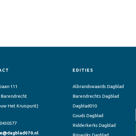
ACT
EDITIES
baan 111
Albrandswaards Dagblad
 Barendrecht
Barendrechts Dagblad
ouw Het Kruispunt)
Dagblad010
Gouds Dagblad
0430577
Ridderkerks Dagblad
ie@dagblad070.nl
Rijswijks Dagblad