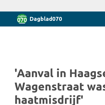
Dagblad070
'Aanval in Haag
Wagenstraat wa
haatmisdrijf'