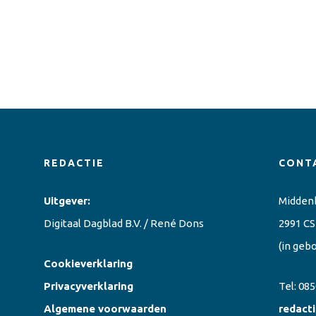
REDACTIE
CONT
Uitgever:
Midden
Digitaal Dagblad B.V. / René Dons
2991 CS
(in geb
Cookieverklaring
Privacyverklaring
Tel:
085
Algemene voorwaarden
redact