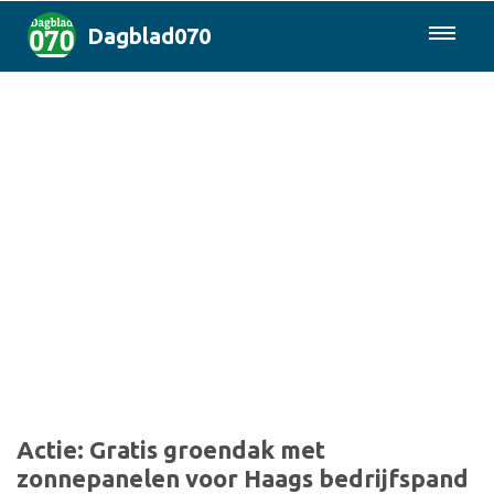
Dagblad070
085-0430577
Den Haag & Regio
Landelijk
Politiek
Columns
Sport
Actie: Gratis groendak met
zonnepanelen voor Haags bedrijfspand