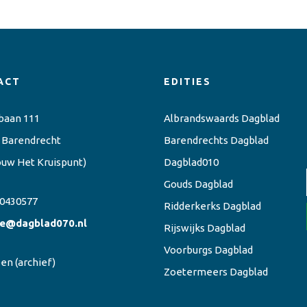
ACT
EDITIES
baan 111
Albrandswaards Dagblad
 Barendrecht
Barendrechts Dagblad
ouw Het Kruispunt)
Dagblad010
Gouds Dagblad
0430577
Ridderkerks Dagblad
ie@dagblad070.nl
Rijswijks Dagblad
Voorburgs Dagblad
een
(archief)
Zoetermeers Dagblad