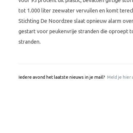
voor 95 procent uit plastic, bevatten giftige sto
tot 1.000 liter zeewater vervuilen en komt tere
Stichting De Noordzee slaat opnieuw alarm over d
gestart voor peukenvrije stranden die oproept tot
stranden.
Iedere avond het laatste nieuws in je mail?
Meld je hier