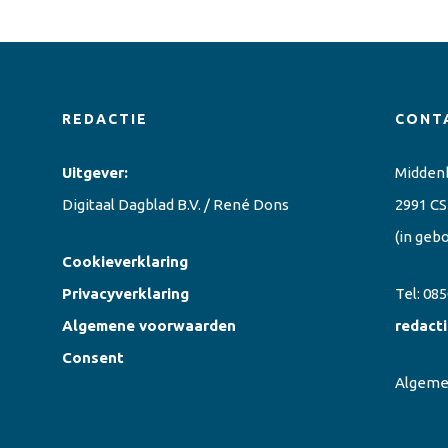
REDACTIE
CONT
Uitgever:
Midden
Digitaal Dagblad B.V. / René Dons
2991 CS
(in geb
Cookieverklaring
Privacyverklaring
Tel:
085
Algemene voorwaarden
redact
Consent
Algem