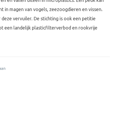
ffen en vallen uiteen in microplastics. Eén peuk kan
cht in magen van vogels, zeezoogdieren en vissen.
eze vervuiler. De stichting is ook een petitie
 een landelijk plasticfilterverbod en rookvrije
 aan