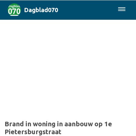
Dagblad070
085-0430577
Den Haag & Regio
Landelijk
Politiek
Columns
Sport
Brand in woning in aanbouw op 1e
Pietersburgstraat