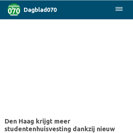
Dagblad070
085-0430577
Den Haag & Regio
Landelijk
Politiek
Columns
Sport
Den Haag krijgt meer
studentenhuisvesting dankzij nieuw