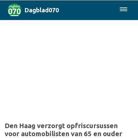
Dagblad070
085-0430577
Den Haag & Regio
Landelijk
Politiek
Columns
Sport
Den Haag verzorgt opfriscursussen
voor automobilisten van 65 en ouder