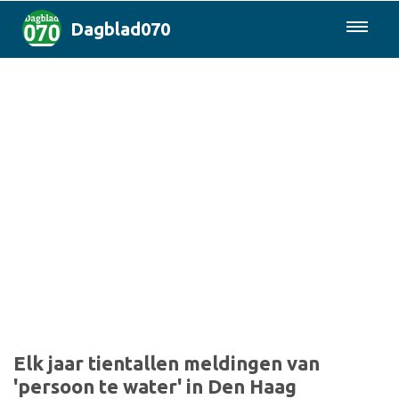
Dagblad070
085-0430577
Den Haag & Regio
Landelijk
Politiek
Columns
Sport
Elk jaar tientallen meldingen van
'persoon te water' in Den Haag