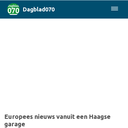
Dagblad070
085-0430577
Den Haag & Regio
Landelijk
Politiek
Columns
Sport
Europees nieuws vanuit een Haagse
garage