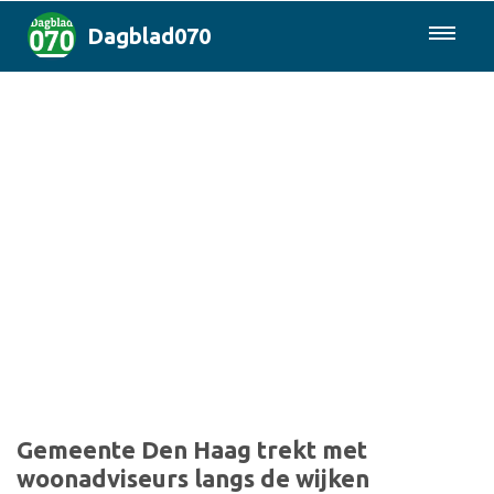
Dagblad070
085-0430577
Den Haag & Regio
Landelijk
Politiek
Columns
Sport
Gemeente Den Haag trekt met
woonadviseurs langs de wijken