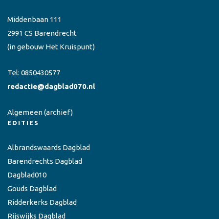
Middenbaan 111
2991 CS Barendrecht
(in gebouw Het Kruispunt)
Tel:
0850430577
redactie@dagblad070.nl
Algemeen
(archief)
EDITIES
Albrandswaards Dagblad
Barendrechts Dagblad
Dagblad010
Gouds Dagblad
Ridderkerks Dagblad
Rijswijks Dagblad