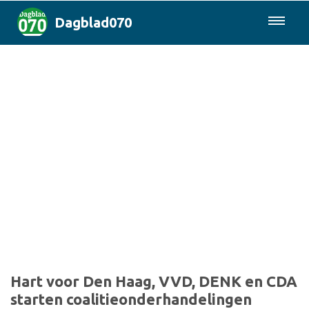
Dagblad070
085-0430577
Den Haag & Regio
Landelijk
Politiek
Columns
Sport
Hart voor Den Haag, VVD, DENK en CDA
starten coalitieonderhandelingen