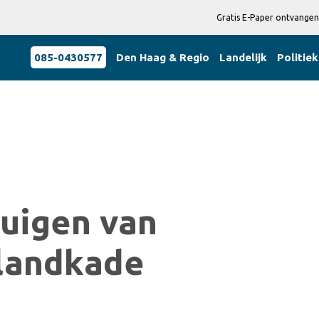
Gratis E-Paper ontvangen
085-0430577
Den Haag & Regio
Landelijk
Politiek
tuigen van
alandkade