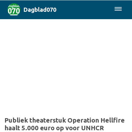
Dagblad070
085-0430577
Den Haag & Regio
Landelijk
Politiek
Columns
Sport
Publiek theaterstuk Operation Hellfire
haalt 5.000 euro op voor UNHCR