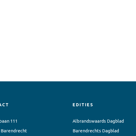
ACT
EDITIES
baan 111
Albrandswaards Dagblad
 Barendrecht
Barendrechts Dagblad