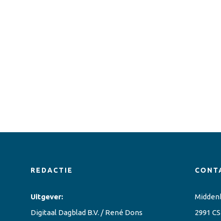
REDACTIE
CONT
Uitgever:
Midden
Digitaal Dagblad B.V. / René Dons
2991 CS