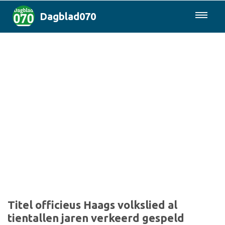
Dagblad070
085-0430577
Den Haag & Regio
Landelijk
Politiek
Columns
Sport
Titel officieus Haags volkslied al
tientallen jaren verkeerd gespeld