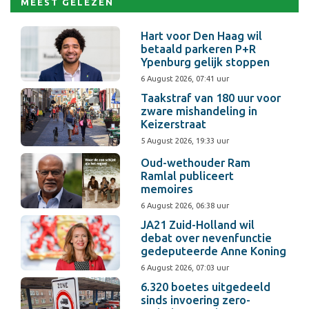
MEEST GELEZEN
Hart voor Den Haag wil
betaald parkeren P+R
Ypenburg gelijk stoppen
6 August 2026, 07:41 uur
Taakstraf van 180 uur voor
zware mishandeling in
Keizerstraat
5 August 2026, 19:33 uur
Oud-wethouder Ram
Ramlal publiceert
memoires
6 August 2026, 06:38 uur
JA21 Zuid-Holland wil
debat over nevenfunctie
gedeputeerde Anne Koning
6 August 2026, 07:03 uur
6.320 boetes uitgedeeld
sinds invoering zero-