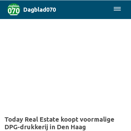
Dagblad070
085-0430577
Den Haag & Regio
Landelijk
Politiek
Columns
Sport
Today Real Estate koopt voormalige
DPG-drukkerij in Den Haag