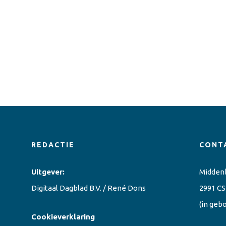
REDACTIE
CONT
Uitgever:
Midden
Digitaal Dagblad B.V. / René Dons
2991 CS
(in geb
Cookieverklaring