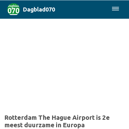
Dagblad070
085-0430577
Den Haag & Regio
Landelijk
Politiek
Columns
Sport
Rotterdam The Hague Airport is 2e
meest duurzame in Europa