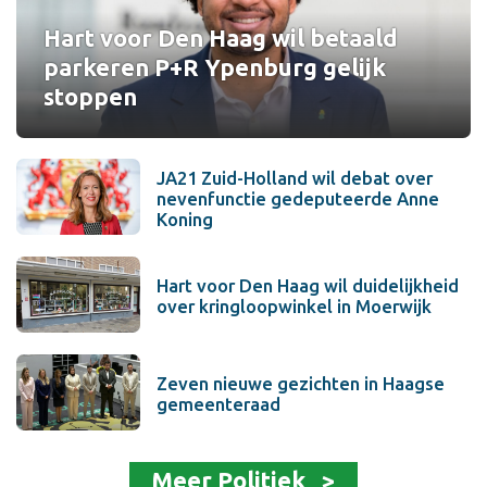
Hart voor Den Haag wil betaald
parkeren P+R Ypenburg gelijk
stoppen
JA21 Zuid-Holland wil debat over
nevenfunctie gedeputeerde Anne
Koning
Hart voor Den Haag wil duidelijkheid
over kringloopwinkel in Moerwijk
Zeven nieuwe gezichten in Haagse
gemeenteraad
Meer Politiek >