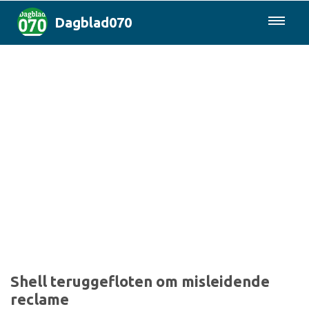
Dagblad070
085-0430577
Den Haag & Regio
Landelijk
Politiek
Columns
Sport
Shell teruggefloten om misleidende
reclame