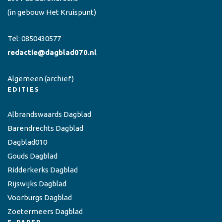
(in gebouw Het Kruispunt)
Tel:
0850430577
redactie@dagblad070.nl
Algemeen
(archief)
EDITIES
Albrandswaards Dagblad
Barendrechts Dagblad
Dagblad010
Gouds Dagblad
Ridderkerks Dagblad
Rijswijks Dagblad
Voorburgs Dagblad
Zoetermeers Dagblad
E-PAPER