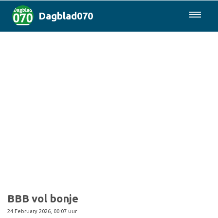
Dagblad070
085-0430577
Den Haag & Regio
Landelijk
Politiek
Columns
Sport
BBB vol bonje
24 February 2026, 00:07 uur