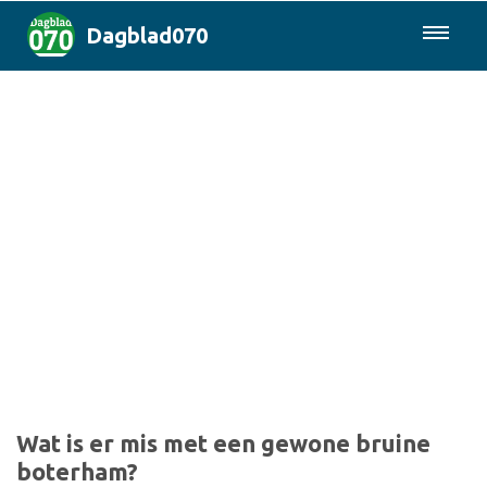
Dagblad070
085-0430577
Den Haag & Regio
Landelijk
Politiek
Columns
Sport
Wat is er mis met een gewone bruine
boterham?