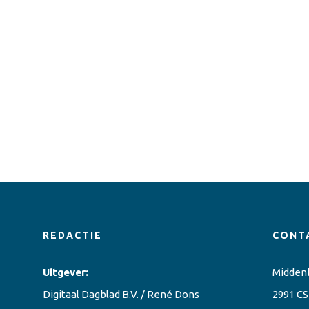
REDACTIE
CONT
Uitgever:
Midden
Digitaal Dagblad B.V. / René Dons
2991 CS