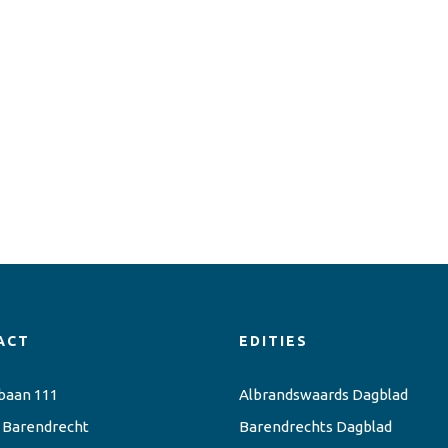
ACT
EDITIES
baan 111
Albrandswaards Dagblad
 Barendrecht
Barendrechts Dagblad