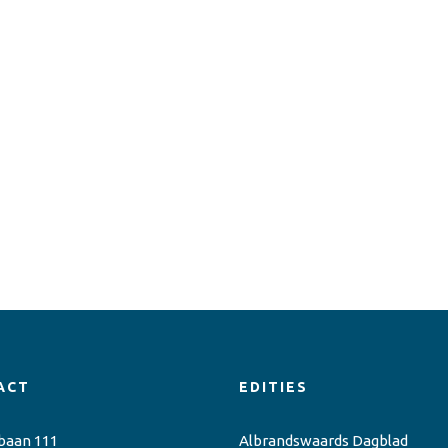
ACT
EDITIES
baan 111
Albrandswaards Dagblad