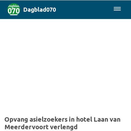
Dagblad070
085-0430577
Den Haag & Regio
Landelijk
Politiek
Columns
Sport
Opvang asielzoekers in hotel Laan van
Meerdervoort verlengd