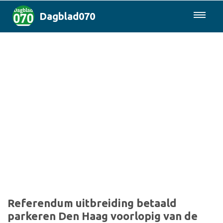
Dagblad070
085-0430577
Den Haag & Regio
Landelijk
Politiek
Columns
Sport
Referendum uitbreiding betaald
parkeren Den Haag voorlopig van de