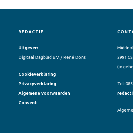
REDACTIE
CONT
Uitgever:
Midden
Digitaal Dagblad B.V. / René Dons
2991 CS
(in geb
Cookieverklaring
Privacyverklaring
Tel:
085
Algemene voorwaarden
redact
Consent
Algem