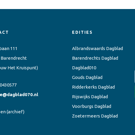
ACT
EDITIES
baan 111
Albrandswaards Dagblad
 Barendrecht
Barendrechts Dagblad
ouw Het Kruispunt)
Dagblad010
Gouds Dagblad
0430577
Ridderkerks Dagblad
ie@dagblad070.nl
Rijswijks Dagblad
Voorburgs Dagblad
een
(archief)
Zoetermeers Dagblad