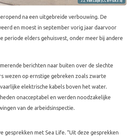
J.Z. van Luijk (CC BY-SA 3.0)
 heropend na een uitgebreide verbouwing. De
veerd en moest in september vorig jaar daarvoor
die periode elders gehuisvest, onder meer bij andere
erende berichten naar buiten over de slechte
rs wezen op ernstige gebreken zoals zwarte
aarlijke elektrische kabels boven het water.
heden onacceptabel en werden noodzakelijke
ingen van de arbeidsinspectie.
 gesprekken met Sea Life. "Uit deze gesprekken