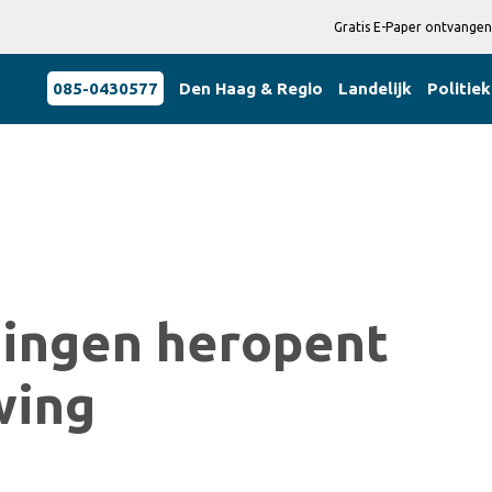
Gratis E-Paper ontvangen
085-0430577
Den Haag & Regio
Landelijk
Politiek
ningen heropent
wing