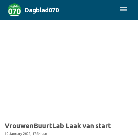
Dagblad070
085-0430577
Den Haag & Regio
Landelijk
Politiek
Columns
Sport
VrouwenBuurtLab Laak van start
10 January 2022, 17:34 uur