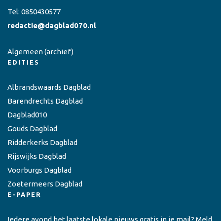
Tel:
0850430577
redactie@dagblad070.nl
Algemeen
(archief)
EDITIES
Albrandswaards Dagblad
Barendrechts Dagblad
Dagblad010
Gouds Dagblad
Ridderkerks Dagblad
Rijswijks Dagblad
Voorburgs Dagblad
Zoetermeers Dagblad
E-PAPER
Iedere avond het laatste lokale nieuws gratis in je mail? Meld