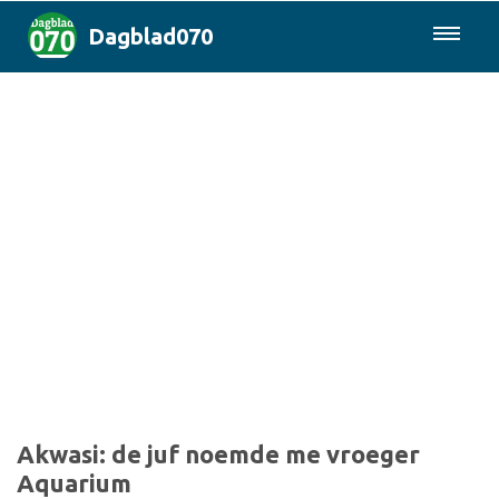
Dagblad070
085-0430577
Den Haag & Regio
Landelijk
Politiek
Columns
Sport
Akwasi: de juf noemde me vroeger
Aquarium