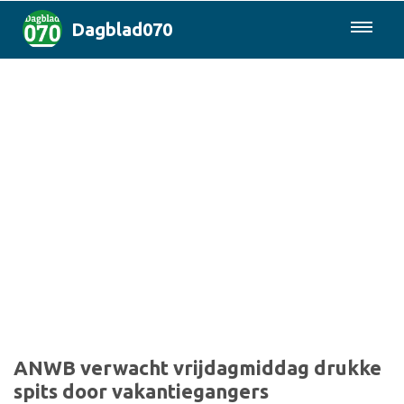
Dagblad070
085-0430577
Den Haag & Regio
Landelijk
Politiek
Columns
Sport
ANWB verwacht vrijdagmiddag drukke
spits door vakantiegangers