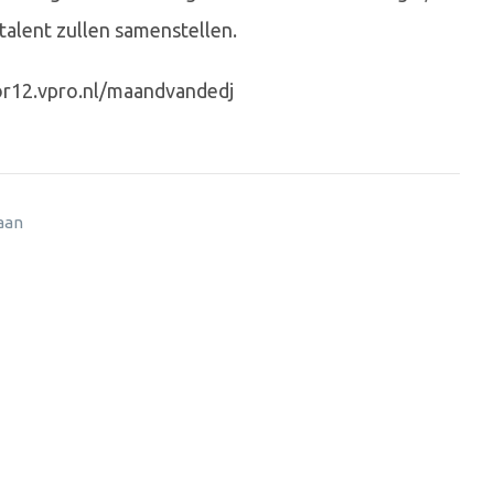
talent zullen samenstellen.
oor12.vpro.nl/maandvandedj
 aan