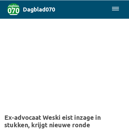
Dagblad070
085-0430577
Den Haag & Regio
Landelijk
Politiek
Columns
Sport
Ex-advocaat Weski eist inzage in
stukken, krijgt nieuwe ronde