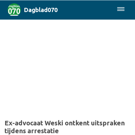
Dagblad070
085-0430577
Den Haag & Regio
Landelijk
Politiek
Columns
Sport
Ex-advocaat Weski ontkent uitspraken
tijdens arrestatie