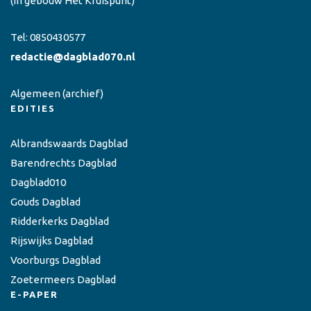
(in gebouw Het Kruispunt)
Tel:
0850430577
redactie@dagblad070.nl
Algemeen
(archief)
EDITIES
Albrandswaards Dagblad
Barendrechts Dagblad
Dagblad010
Gouds Dagblad
Ridderkerks Dagblad
Rijswijks Dagblad
Voorburgs Dagblad
Zoetermeers Dagblad
E-PAPER