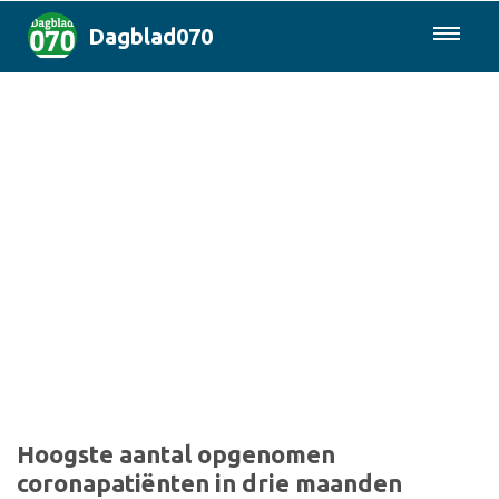
Dagblad070
085-0430577
Den Haag & Regio
Landelijk
Politiek
Columns
Sport
Hoogste aantal opgenomen
coronapatiënten in drie maanden