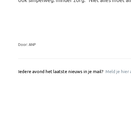
ook simpelweg: minder zorg. "Niet alles moet altij
Door: ANP
Iedere avond het laatste nieuws in je mail?
Meld je hier