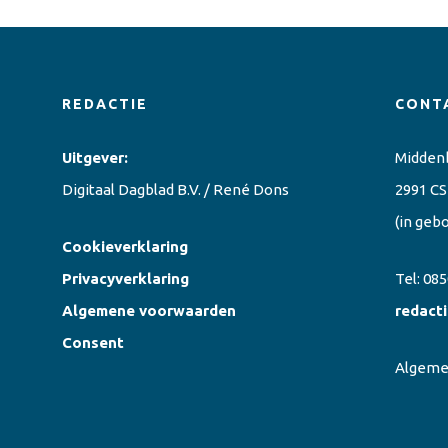
REDACTIE
CONT
Uitgever:
Midden
Digitaal Dagblad B.V. / René Dons
2991 CS
(in geb
Cookieverklaring
Privacyverklaring
Tel:
085
Algemene voorwaarden
redact
Consent
Algem