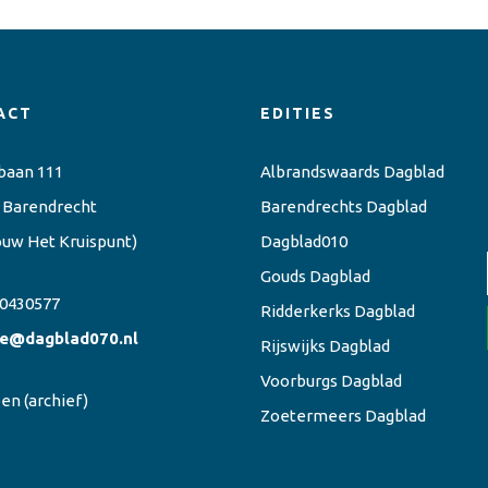
ACT
EDITIES
baan 111
Albrandswaards Dagblad
 Barendrecht
Barendrechts Dagblad
ouw Het Kruispunt)
Dagblad010
Gouds Dagblad
0430577
Ridderkerks Dagblad
ie@dagblad070.nl
Rijswijks Dagblad
Voorburgs Dagblad
een
(archief)
Zoetermeers Dagblad