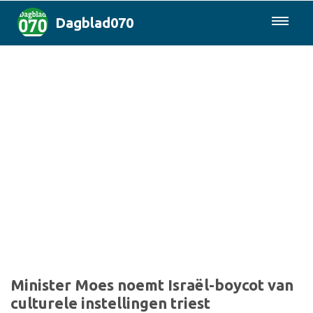
Dagblad070
085-0430577
Den Haag & Regio
Landelijk
Politiek
Columns
Sport
Minister Moes noemt Israël-boycot van
culturele instellingen triest