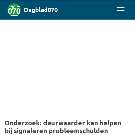
Dagblad070
085-0430577
Den Haag & Regio
Landelijk
Politiek
Columns
Sport
Onderzoek: deurwaarder kan helpen
bij signaleren probleemschulden