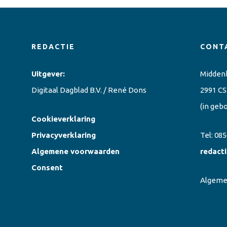
REDACTIE
CONT
Uitgever:
Midden
Digitaal Dagblad B.V. / René Dons
2991 CS
(in geb
Cookieverklaring
Privacyverklaring
Tel:
085
Algemene voorwaarden
redact
Consent
Algem