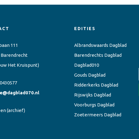
ACT
EDITIES
baan 111
Albrandswaards Dagblad
 Barendrecht
Barendrechts Dagblad
ouw Het Kruispunt)
Dagblad010
Gouds Dagblad
0430577
Ridderkerks Dagblad
ie@dagblad070.nl
Rijswijks Dagblad
Voorburgs Dagblad
een
(archief)
Zoetermeers Dagblad