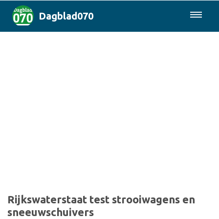
Dagblad070
085-0430577
Den Haag & Regio
Landelijk
Politiek
Columns
Sport
Rijkswaterstaat test strooiwagens en
sneeuwschuivers