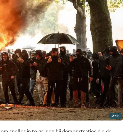
ANP
 sneller in te grijpen bij demonstraties die de