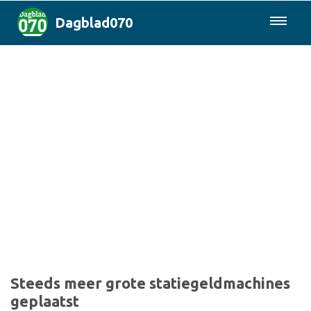
Dagblad070
085-0430577
Den Haag & Regio
Landelijk
Politiek
Columns
Sport
Steeds meer grote statiegeldmachines
geplaatst