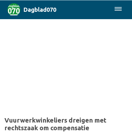
Dagblad070
085-0430577
Den Haag & Regio
Landelijk
Politiek
Columns
Sport
Vuurwerkwinkeliers dreigen met
rechtszaak om compensatie