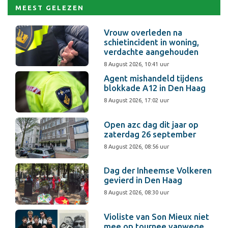
MEEST GELEZEN
Vrouw overleden na
schietincident in woning,
verdachte aangehouden
8 August 2026, 10:41 uur
Agent mishandeld tijdens
blokkade A12 in Den Haag
8 August 2026, 17:02 uur
Open azc dag dit jaar op
zaterdag 26 september
8 August 2026, 08:56 uur
Dag der Inheemse Volkeren
gevierd in Den Haag
8 August 2026, 08:30 uur
Violiste van Son Mieux niet
mee op tournee vanwege