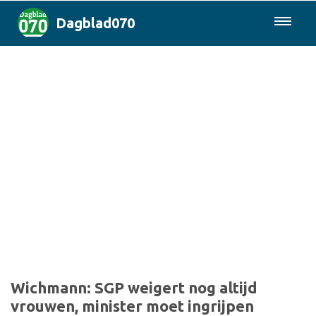
Dagblad070
085-0430577
Den Haag & Regio
Landelijk
Politiek
Columns
Sport
Wichmann: SGP weigert nog altijd
vrouwen, minister moet ingrijpen