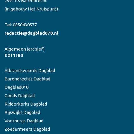
2991 CS Barendrecht
(in gebouw Het Kruispunt)
Tel:
0850430577
redactie@dagblad070.nl
Algemeen
(archief)
EDITIES
Albrandswaards Dagblad
Barendrechts Dagblad
Dagblad010
Gouds Dagblad
Ridderkerks Dagblad
Rijswijks Dagblad
Voorburgs Dagblad
Zoetermeers Dagblad