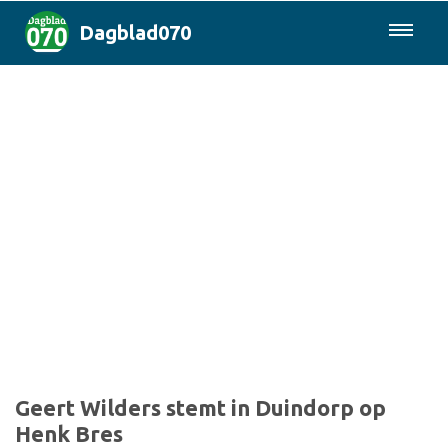
Dagblad070
085-0430577
Den Haag & Regio
Landelijk
Politiek
Columns
Sport
Geert Wilders stemt in Duindorp op
Henk Bres