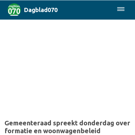
Dagblad070
085-0430577
Den Haag & Regio
Landelijk
Politiek
Columns
Sport
Gemeenteraad spreekt donderdag over
formatie en woonwagenbeleid