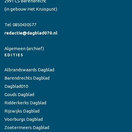
2991 CS Barendrecht
(in gebouw Het Kruispunt)
Tel:
0850430577
redactie@dagblad070.nl
Algemeen
(archief)
EDITIES
Albrandswaards Dagblad
Barendrechts Dagblad
Dagblad010
Gouds Dagblad
Ridderkerks Dagblad
Rijswijks Dagblad
Voorburgs Dagblad
Zoetermeers Dagblad