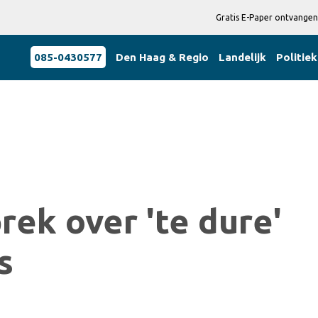
Gratis E-Paper ontvangen
085-0430577
Den Haag & Regio
Landelijk
Politiek
ek over 'te dure'
s