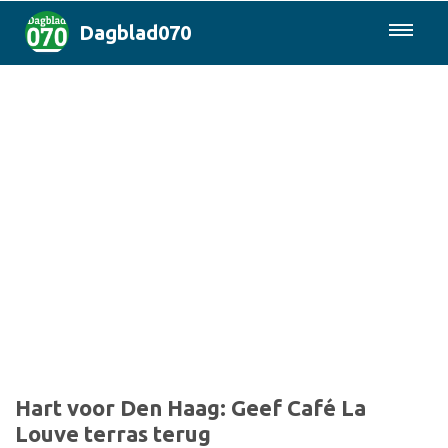
Dagblad070
085-0430577
Den Haag & Regio
Landelijk
Politiek
Columns
Sport
Hart voor Den Haag: Geef Café La
Louve terras terug