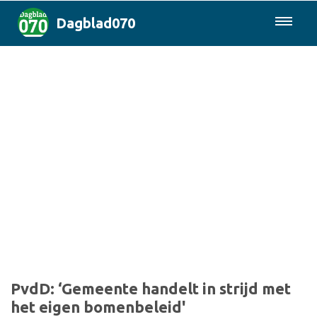
Dagblad070
085-0430577
Den Haag & Regio
Landelijk
Politiek
Columns
Sport
PvdD: ‘Gemeente handelt in strijd met
het eigen bomenbeleid'