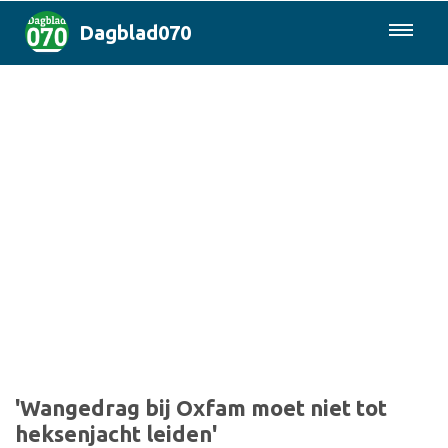
Dagblad070
085-0430577
Den Haag & Regio
Landelijk
Politiek
Columns
Sport
'Wangedrag bij Oxfam moet niet tot
heksenjacht leiden'