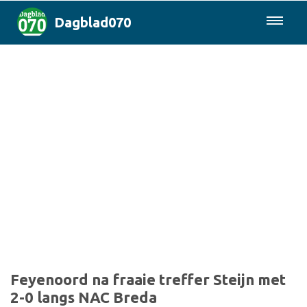
Dagblad070
085-0430577
Den Haag & Regio
Landelijk
Politiek
Columns
Sport
Feyenoord na fraaie treffer Steijn met
2-0 langs NAC Breda