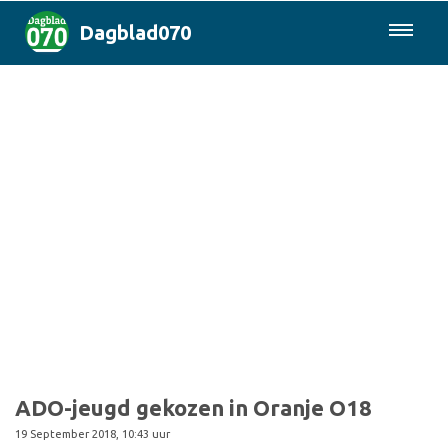
Dagblad070
085-0430577
Den Haag & Regio
Landelijk
Politiek
Columns
Sport
ADO-jeugd gekozen in Oranje O18
19 September 2018, 10:43 uur